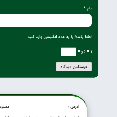
نام *
لطفا پاسخ را به عدد انگلیسی وارد کنید:
1 × دو =
آدرس :
دسترس