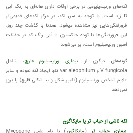
لکه‌های ورتیسیلیومی در برخی اوقات دارای هاله‌ای به رنگ آبی
تا زرد است. با توجه به سن لکه، در مرکز لکه‌های قدیمی‌تر
فرورفتگی‌هایی نیز مشاهده میشود. عمدتا با گذشت چند روز،
این فرورفتگی‌ها با توده خاکستری یا آبی رنگ که در حقیقت
اسپور ورتیسیلیوم است، پر می‌شوند.
گونه‌های دیگری از
بیماری ورتیسیلیوم قارچ
، شامل
V.fungicola و var.aleophilum تنها ایجاد لکه نموده و سایر
علایم شاخص ورتیسیلیوم (تغییر شکل و بد شکلی قارچ) را بروز
نمی‌دهد.
لکه ناشی از حباب تر یا مایکاگون
بیماری حباب تر
(
مایکاگون
) با نام علمی Mycogone