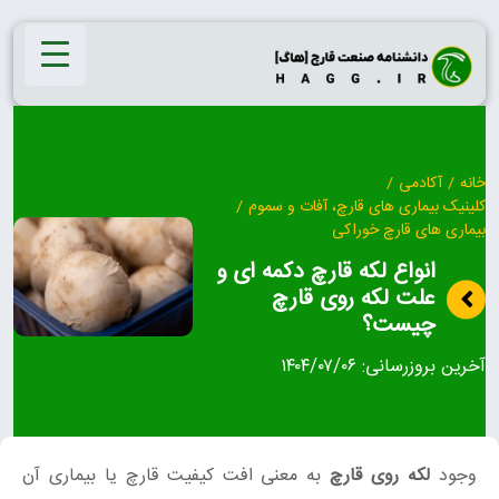
Ski
t
conten
خانه
/
آکادمی
/
کلینیک بیماری‌ های قارچ، آفات و سموم
/
بیماری های قارچ خوراکی
انواع لکه قارچ دکمه‌‌ ای و
علت لکه روی قارچ
چیست؟
آخرین بروزرسانی:
۱۴۰۴/۰۷/۰۶
وجود
لکه روی قارچ
به معنی افت کیفیت قارچ یا بیماری آن