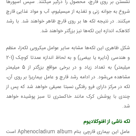
نشستن بر روی قارچ، محصول را درگیر میکنند. سپس اسپورها
شروع به جوانه زنی و تغذیه از میسیلیوم، آب و مواد غذایی قارچ
میکنند. در نتیجه لکه ها بر روی قارچ ظاهر خواهند شد. با رشد
کلاهک، اندازه این لکه‌ها نیز بزرگتر خواهند شد.
شکل ظاهری این لکه‌ها مشابه سایر عوامل میکروبی لکه‌زا، منظم
و هندسی (دایره یا بیضی) و به لحاظ اندازه عمدتا کوچک (1-2
میلیمتر) به تعداد زیاد و در برخی مواقع بزرگتر از 5 میلیمتر
مشاهده می‌شود. در ادامه رشد قارچ و عامل بیماریزا بر روی آن،
لکه در مرکز دارای فرو رفتگی نسبتا عمیقی خواهد شد که پس از
چندی با پوشش کرک مانند خاکستری تا سبز پوشیده خواهد
شد.
لکه ناشی از افنوکلادیوم
عامل این بیماری قارچی بنام Aphenocladium album است