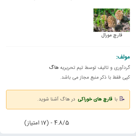
قارچ مورال
مولف:
گردآوری و تالیف توسط تیم تحریریه
هاگ
کپی فقط با ذکر منبع مجاز می باشد.
با
قارچ های خوراکی
در هاگ آشنا شوید.
4.8/5 - (17 امتیاز)