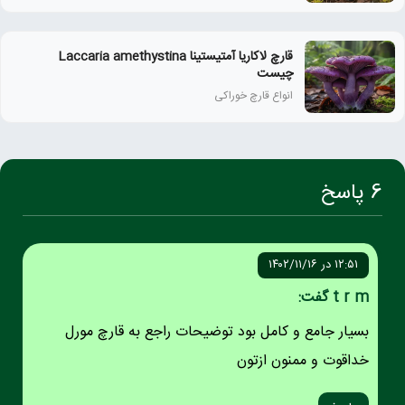
قارچ لاکاریا آمتیستینا Laccaria amethystina
چیست
انواع قارچ خوراکی
6 پاسخ
۱۲:۵۱ در ۱۴۰۲/۱۱/۱۶
t r m گفت:
بسیار جامع و کامل بود توضیحات راجع به قارچ مورل
خداقوت و ممنون ازتون