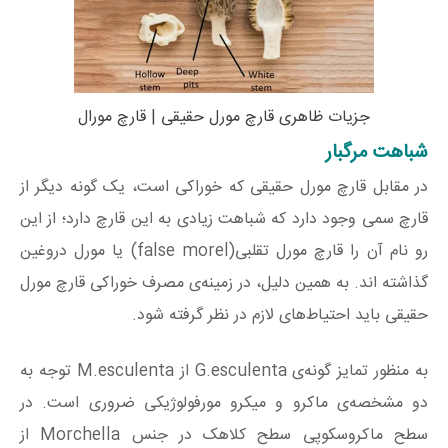
جزیات ظاهری قارچ مورل حقیقی | قارچ مورال
شباهت مرگبار
در مقابل قارچ مورل حقیقی که خوراکی است، یک گونه دیگر از
قارچ سمی وجود دارد که شباهت زیادی به این قارچ دارد؛ از این
رو نام آن را قارچ مورل تقلبی(false morel) یا مورل دروغین
گذاشته اند. به همین دلیل، در زمینه‌ی مصرف خوراکی قارچ مورل
حقیقی باید احتیاط‌های لازم در نظر گرفته شود.
به‌ منظور تمایز گونه‌ی G.esculenta از M.esculenta توجه به
دو مشخصه‌ی ماکرو و میکرو مورفولوژیکی ضروری است. در
سطح ماکروسکوپی سطح کلاهک در جنس Morchella از