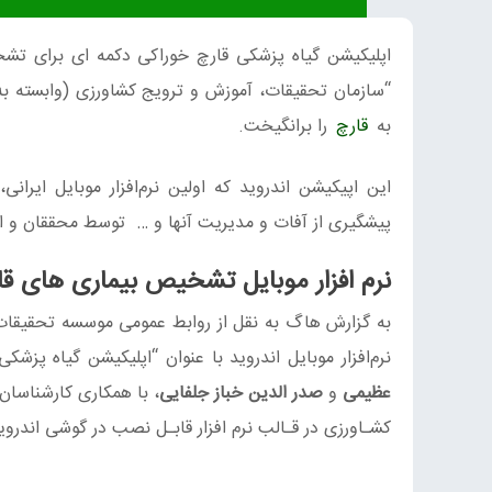
اپلیکیشن گیاه پزشکی قارچ خوراکی دکمه ای برای ت
“سازمان تحقیقات، آموزش و ترویج کشاورزی (وابسته به
به
قارچ
را برانگیخت.
این اپیکیشن اندروید که اولین نرم‌افزار موبایل ایرا
پیشگیری از آفات و مدیریت آنها و … توسط محققان و ا
نرم افزار موبایل تشخیص بیماری های قا
به گزارش هاگ به نقل از روابط عمومی موسسه تحقیقات 
نرم‌افزار موبایل اندروید با عنوان “اپلیکیشن گیاه پز
عظیمی
و
صدر الدین خباز جلفایی
، با همکاری کارشناسا
کشـاورزی در قـالب نرم افزار قابـل نصب در گوشی اندروی