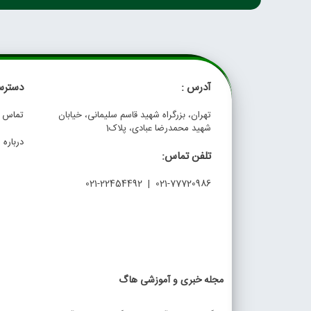
آدرس :
دسترس
تهران، بزرگراه شهید قاسم سلیمانی، خیابان
تماس با
شهید محمدرضا عبادی، پلاک1
درباره م
تلفن تماس:
021-77720986 | 021-22454492
مجله خبری و آموزشی هاگ