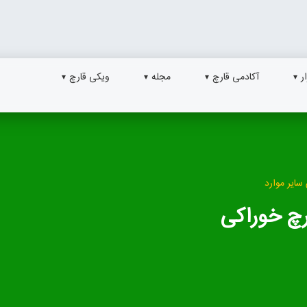
ر
آکادمی قارچ
مجله
ویکی قارچ
سایر موارد
رچ خوراکی