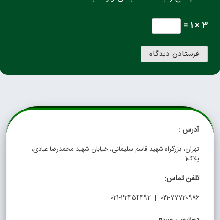
3 × 1 =
آدرس :
تهران، بزرگراه شهید قاسم سلیمانی، خیابان شهید محمدرضا عبادی،
پلاک1
تلفن تماس:
021-77720986 | 021-22454492
دسترسی سریع