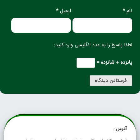
نام *
ایمیل *
لطفا پاسخ را به عدد انگلیسی وارد کنید:
پانزده + شانزده =
آدرس :