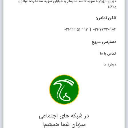
تهران، بزرگراه شهید قاسم سلیمانی، خیابان شهید محمدرضا عبادی،
پلاک1
تلفن تماس:
021-77720986 | 021-22454492
دسترسی سریع
تماس با ما
درباره ما
در شبکه های اجتماعی
میزبان شما هستیم!