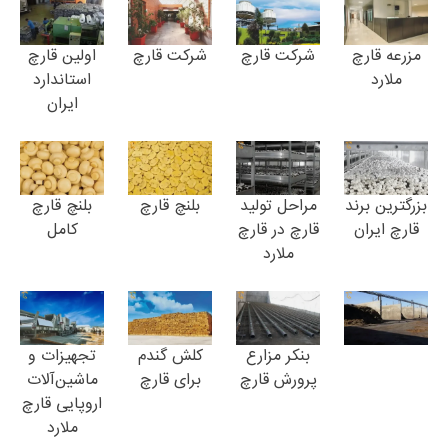
مزرعه قارچ
شرکت قارچ
شرکت قارچ
اولین قارچ
ملارد
استاندارد
ایران
بزرگترین برند
مراحل تولید
بلنچ قارچ
بلنچ قارچ
قارچ ایران
قارچ در قارچ
کامل
ملارد
بنکر مزارع
کلش گندم
تجهیزات و
پرورش قارچ
برای قارچ
ماشین‌آلات
اروپایی قارچ
ملارد