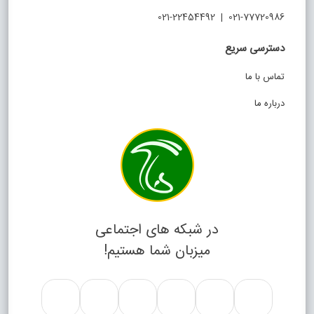
021-77720986 | 021-22454492
دسترسی سریع
تماس با ما
درباره ما
در شبکه های اجتماعی
میزبان شما هستیم!