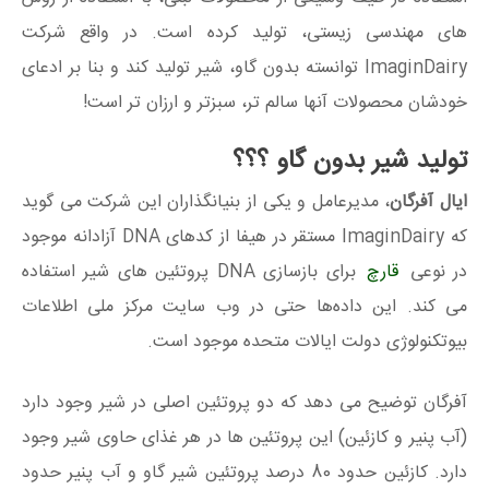
های مهندسی زیستی، تولید کرده است. در واقع شرکت
ImaginDairy توانسته بدون گاو، شیر تولید کند و بنا بر ادعای
خودشان محصولات آنها سالم تر، سبزتر و ارزان تر است!
تولید شیر بدون گاو ؟؟؟
ایال آفرگان
، مدیرعامل و یکی از بنیانگذاران این شرکت می گوید
که ImaginDairy مستقر در هیفا از کدهای DNA آزادانه موجود
در نوعی
قارچ
برای بازسازی DNA پروتئین های شیر استفاده
می کند. این داده‌ها حتی در وب سایت مرکز ملی اطلاعات
بیوتکنولوژی دولت ایالات متحده موجود است.
آفرگان توضیح می دهد که دو پروتئین اصلی در شیر وجود دارد
(آب پنیر و کازئین) این پروتئین ها در هر غذای حاوی شیر وجود
دارد. کازئین حدود 80 درصد پروتئین شیر گاو و آب پنیر حدود