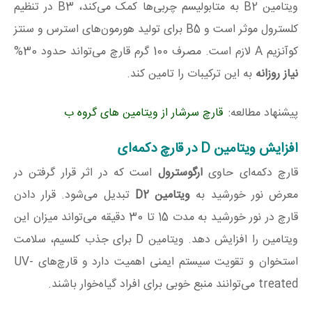
ویتامین B2 به متابولیسم چربی‌ها کمک می‌کند، B3 در تنظیم
کلسترول موثر است و B5 برای تولید هورمون‌های استرس و سنتز
کوآنزیم A لازم است. مصرف 100 گرم قارچ می‌تواند حدود 30%
نیاز روزانه
به این ترکیبات را تامین کند.
پیشنهاد مطالعه:
قارچ سرشار از ویتامین های گروه ب
افزایش ویتامین D در قارچ دکمه‌ای
قارچ دکمه‌ای حاوی
ارگوسترول
است که در اثر قرار گرفتن در
معرض نور خورشید به
ویتامین
D2
تبدیل می‌شود. قرار دادن
قارچ در نور خورشید به مدت 15 تا 30 دقیقه می‌تواند میزان این
ویتامین را افزایش دهد. ویتامین D برای جذب کلسیم، سلامت
استخوان و تقویت سیستم ایمنی اهمیت دارد و قارچ‌های UV-
treated می‌توانند منبع خوبی برای افراد گیاه‌خوار باشند.