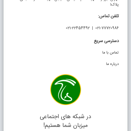
پلاک1
تلفن تماس:
021-77720986 | 021-22454492
دسترسی سریع
تماس با ما
درباره ما
در شبکه های اجتماعی
میزبان شما هستیم!