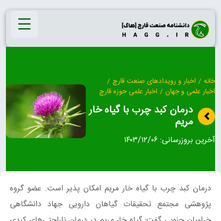
Ski
t
conten
خانه
/
اخبار و رویدادهای صنعت قارچ
/
اخبار علمی و جهان
/
اخبار علمی حوزه قارچ
درمان کبد چرب با گیاه خار
مریم
آخرین بروزرسانی:
۱۴۰۳/۱۲/۰۶
درمان کبد چرب با گیاه خار مریم امکان پذیر است. عضو گروه
پژوهشی مجتمع تحقیقات گیاهان دارویی جهاد دانشگاهی
خراسان جنوبی گفت: گیاه خار مریم در درمان ناراحتی‌های کبدی