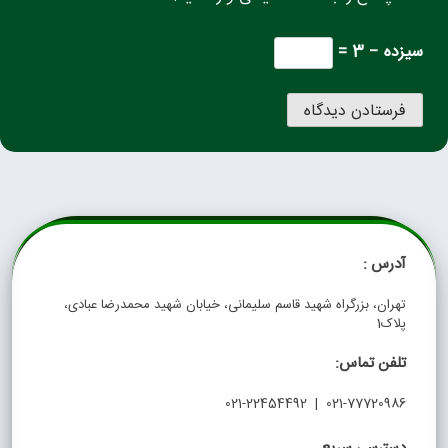
سیزده − 3 =
آدرس :
تهران، بزرگراه شهید قاسم سلیمانی، خیابان شهید محمدرضا عبادی،
پلاک1
تلفن تماس:
021-77720986 | 021-22454492