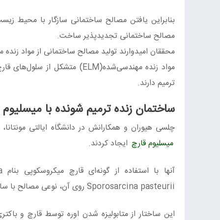
بنابراین یافتن مصالح ساختمانی سازگار با محیط زیست
مصالح ساختمانی تجدیدپذیر ساخت.
محققان امیدوارند تولید مصالح ساختمانی از مواد زنده مهندسی‌شده(ELM)، این ه
مواد زنده مهندسی‌شده(ELM) متشک
ترمیم دارند.
ساختمان زنده ترمیم شونده با میسلیوم 
چلسی هیوران و همکارانش در دانشگاه ایالتی مونتانا،
میسلیوم قارچ
ایجاد کردند.
Sporosarcina pasteurii روی آن، نوعی مصالح با ساختاری سبک و محکم نظیر استخوان با قابلیت رشد و ترمیم، ساختند.
این ساختار از متابولیزه شدن اوره توسط قارچ و باکتری