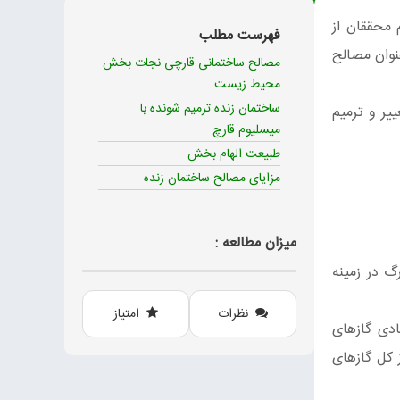
 محققان از
فهرست مطلب
 عنوان مصالح
مصالح ساختمانی قارچی نجات‌ بخش
محیط زیست
ساختمان زنده ترمیم شونده با
تغییر و ترمیم
میسلیوم قارچ
طبیعت الهام بخش
مزایای مصالح ساختمان زنده
میزان مطالعه :
گ در زمینه
نظرات
امتیاز
ادی گازهای
ل حاضر تولید سیمان(OPC) برای ساخت بتن، به تنهایی سبب آزادسازی بیش از 5% تا 8% از کل گازهای