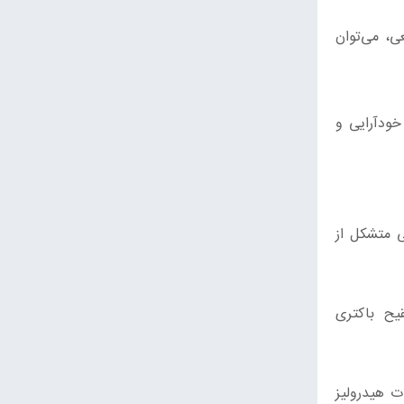
ی، می‌توان
یی خودآرایی و
ی متشکل از
د. سپس با تلقیح باکتری
ت هیدرولیز