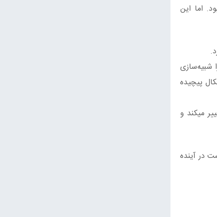
د. اما این
.
وان قشر مغز را شبیه‌سازی
کال پیچیده
یر میکند و
حیط زیست در آینده