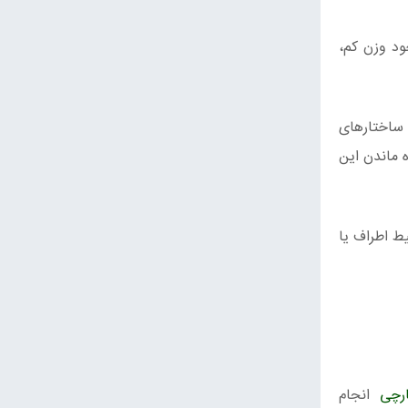
ود وزن کم،
 ساختارهای
ه ماندن این
ط اطراف یا
ارچی
انجام