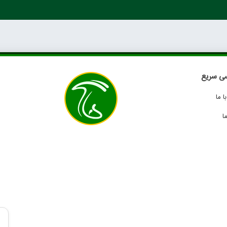
ی سریع
 ما
ا