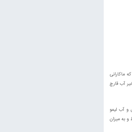
خت. پس ‌‌از‌ این که ماکارانی
یر آب قارچ
و آب‌ لیمو
و به میزان