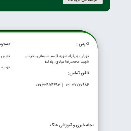
آدرس :
دسترس
تهران، بزرگراه شهید قاسم سلیمانی، خیابان
تماس با
شهید محمدرضا عبادی، پلاک1
درباره م
تلفن تماس:
021-77720986 | 021-22454492
مجله خبری و آموزشی هاگ