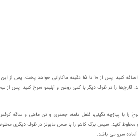
ابتدا ماکارانی را در 1 لیتر آب جوش بریزید و کمی نمک اضافه کنید. پس از 10 تا 15 دقیقه ماکارانی خواهد پ
قارچ‌ها را در ظرف دیگر با کمی روغن و آبلیمو سرخ کنید. پس از تبخ
بوخ را با پیازچه نگینی، فلفل دلمه، جعفری و تن ماهی و ساقه کرفس 
 و مخلوط کنید. سپس برگ کاهو را با سس مایونز در ظرف دیگری مخلوط 
 آماده سرو می باشد.