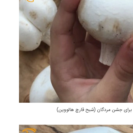
برای جشن مردگان (شبح قارچ هالووین)