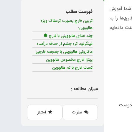
 شما آموزش
فهرست مطلب
چ‌ها را به
تزیین قارچ بصورت ترسناک ویژه
فت داده‌ایم
هالووین:
چند غذای هالووینی با قارچ 🎃
فینگرفود کره چشم از حدقه درآمده
ماکارونی هالووینی با جمجمه قارچی
پیتزا قارچ مخصوص هالووین
تست قارچ با تم هالووین
میزان مطالعه :
(دوست
نظرات
امتیاز