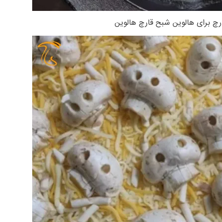
رچ برای هالوین شبح قارچ هالوین