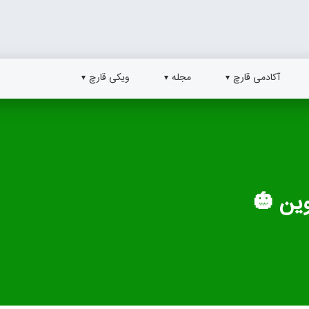
آکادمی قارچ
مجله
ویکی قارچ
وین 🎃