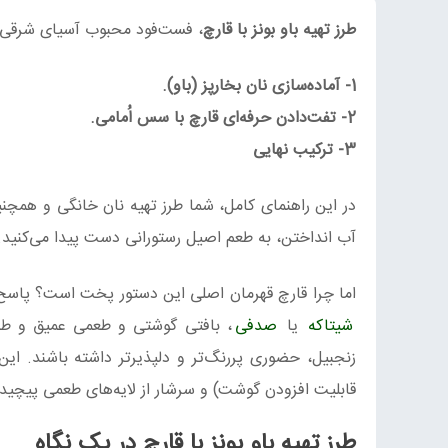
طرز تهیه باو بونز با قارچ
، فست‌فود محبوب آسیای شرقی، 
1- آماده‌سازی نان بخارپز (باو).
2- تفت‌دادن حرفه‌ای قارچ با سس اُمامی.
3- ترکیب نهایی
در این راهنمای کامل، شما طرز تهیه نان خانگی و همچنی
آب انداختن، به طعم اصیل رستورانی دست پیدا می‌کنید.
اما چرا قارچ قهرمان اصلی این دستور پخت است؟ پاسخ در طعم عمیق اُمامی (Umami) نهفته است.
شیتاکه
یا
صدفی
، بافتی گوشتی و طعمی عمیق و طب
زنجبیل، حضوری پررنگ‌تر و دلپذیرتر داشته باشند. این
قابلیت افزودن گوشت) و سرشار از لایه‌های طعمی پیچیده
طرز تهیه باو بونز با قارچ در یک نگاه