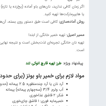
اگر زمان کافی ندارید، نان‌های باو آماده (یخ‌زده یا تازه
یا هایپرمارکت‌ها تهیه کنید.
روش آماده‌سازی:
کافی است طبق دستور روی بسته، آن‌ها را برای ۵ تا ۸ دقیقه در بخارپز قرار دهید تا کامل
مسیر اصیل:
تهیه خمیر خانگی از ابتدا
تهیه نان خانگی تجربه‌ای لذت‌بخش است و نتیجه نهایی، 
است.
پیشنهاد ویژه:
طرز تهیه قارچ انوکی تند
مواد لازم برای خمیر باو بونز (برای حدود 8 تا 10عدد نان
آرد نان یا آرد چندمنظوره: 2.5 پیمانه (حدود ۳۰۰ گرم)
آب ولرم: 3/4 (سه‌چهارم پیمانه) پیمانه
شکر: ۲ قاشق غذاخوری
خمیرمایه فوری: ۱ قاشق چای‌خوری