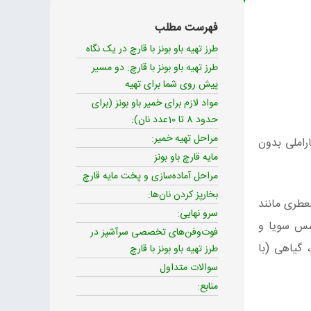
فهرست مطلب
طرز تهیه باو بونز با قارچ در یک نگاه
طرز تهیه باو بونز با قارچ: دو مسیر
پیش روی شما برای تهیه
مواد لازم برای خمیر باو بونز (برای
حدود 8 تا 10عدد نان):
مراحل تهیه خمیر:
راملی بدون
مایه قارچ باو بونز
مراحل آماده‌سازی و پخت مایه قارچ
بخارپز کردن نان‌ها:
سرو نهایی:
سس سویا و
فوت‌وفن‌های تخصصی سرآشپز در
 گیاهی (با
طرز تهیه باو بونز با قارچ
سوالات متداول
منابع: