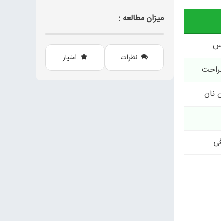
میزان مطالعه :
سس
نظرات
امتیاز
تراحت
 نان
فی