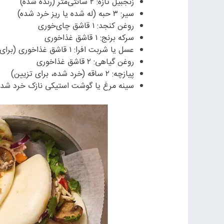
زنجبیل تازه: ۲ سانتی‌متر (رنده شده)
سیر: ۳ حبه (له شده یا ریز خرد شده)
روغن کنجد: ۱ قاشق چای‌خوری
سرکه برنج: ۱ قاشق غذاخوری
عسل یا شربت افرا: ۱ قاشق غذاخوری (برای تعادل طعم)
روغن گیاهی: ۲ قاشق غذاخوری
پیازچه: ۲ ساقه (خرد شده، برای تزیین)
سینه مرغ یا گوشت استیکی نازک خرد شده: ۱۵۰ گرم (اختیاری برای نسخه غیر گیا