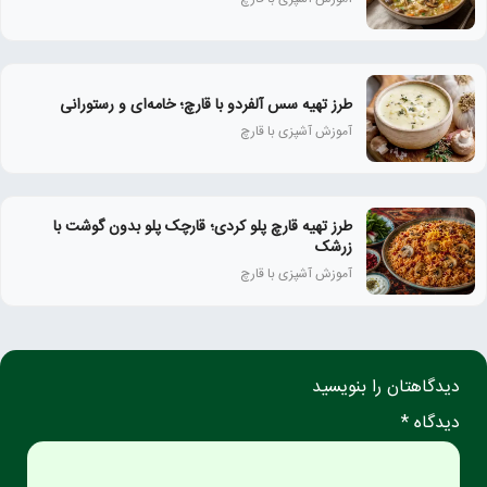
طرز تهیه سس آلفردو با قارچ؛ خامه‌ای و رستورانی
آموزش آشپزی با قارچ
طرز تهیه قارچ پلو کردی؛ قارچک پلو بدون گوشت با
زرشک
آموزش آشپزی با قارچ
دیدگاهتان را بنویسید
دیدگاه *