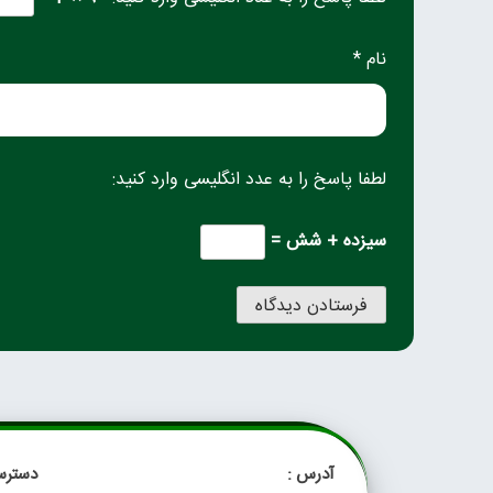
نام *
لطفا پاسخ را به عدد انگلیسی وارد کنید:
سیزده + شش =
آدرس :
دسترس