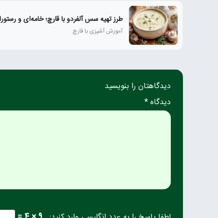
طرز تهیه سس آلفردو با قارچ؛ خامه‌ای و رستورا
آموزش آشپزی با قارچ
دیدگاهتان را بنویسید
دیدگاه *
لطفا پاسخ را به عدد انگلیسی وارد کنید:
9 × 4 =