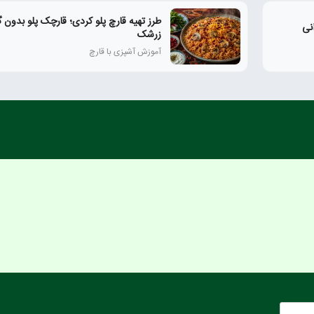
طرز تهیه قارچ پلو کردی؛ قارچک پلو بدون 
نی
زرشک
آموزش آشپزی با قارچ