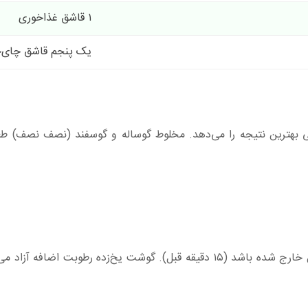
۱ قاشق غذاخوری
یک پنجم قاشق چای‌
گوشت: گوشت با ۱۵ تا ۲۰ درصد چربی بهترین نتیجه را می‌دهد. مخلوط گوساله و گوسفند (نصف نصف
❶ گوشت سرد باشد، نه منجمد: گوشت باید از یخچال خارج شده باشد (۱۵ دقیقه قبل). گوشت یخ‌زده رطوبت ا