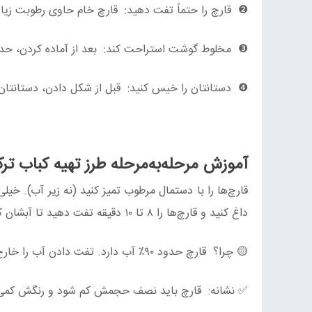
❷ قارچ را حتماً تفت دهید: قارچ خام حاوی رطوبت زیا
❸ مخلوط گوشت استراحت کند: بعد از آماده کردن، حداقل ۳۰ دقیقه در یخچال استراحت دهید تا کباب شکلش را ح
❹ دستانتان را خیس کنید: قبل از شکل دادن، دستانتان
آموزش مرحله‌به‌مرحله طرز تهیه کباب تر
داغ کنید و قارچ‌ها را ۸ تا ۱۰ دقیقه تفت دهید تا آبشان کشیده شود.
🟡 چرا؟ قارچ حدود ۹۰٪ آب دارد. تفت دادن آب را خارج می‌کند تا کباب شل نشود.
✅ نشانه: قارچ باید نصف حجمش کم شود و رنگش کمی ت