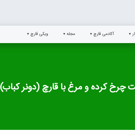
ر
آکادمی قارچ
مجله
ویکی قارچ
 چرخ کرده و مرغ با قارچ (دونر کباب)