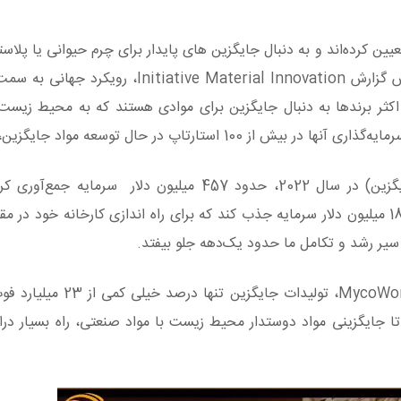
ن کرده‌اند و به دنبال جایگزین های پایدار برای چرم حیوانی یا پلاست
منسوجات که ردپای کربن در آنها است، هستند. بر اساس گزارش ive Material Innovation
 برندها به دنبال جایگزین برای موادی هستند که به محیط زیست 
ارتاپ در حال توسعه مواد جایگزین، شده‌است.
استارت‌آپ‌های متمرکز بر مواد نسل بعدی (یا مواد جایگزین) در سال 2022، حدود 457 میلیون دلا
MycoWorks نیز توانسته از ابتدای شروع فعالیتش، 187 میلیون دلار سرمایه جذب کند که برای راه اندازی کارخانه 
سیر رشد و تکامل ما حدود یک‌دهه جلو بیفتد.
با تمامی این اوصاف و راه‌اندازی کارخانه‌هایی نظیر MycoWorks،
ا جایگزینی مواد دوستدار محیط زیست با مواد صنعتی، راه بسیار در