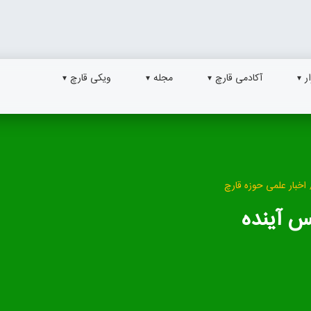
ر
آکادمی قارچ
مجله
ویکی قارچ
اخبار علمی حوزه قارچ
س آینده