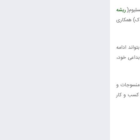
ریشه
اک) همکاری
واند ادامه
فروش حق مالکیت فناور ابداعی خود،
Ecovativ که در حال تولید بیکن، منسوجات و
رار است تا کسب و کار