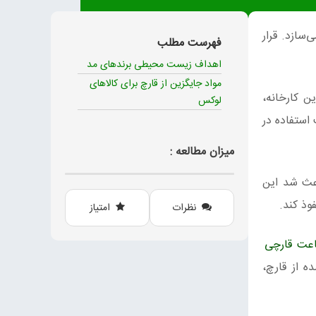
‌سازد. قرار
فهرست مطلب
اهداف زیست محیطی برندهای مد
مواد جایگزین از قارچ برای کالاهای
ن کارخانه،
لوکس
Ligne Roset و جنرال موتورز (جهت استفاده در
میزان مطالعه :
م باعث شد این
وذ کند.
نظرات
امتیاز
عت قارچی
ه از قارچ،