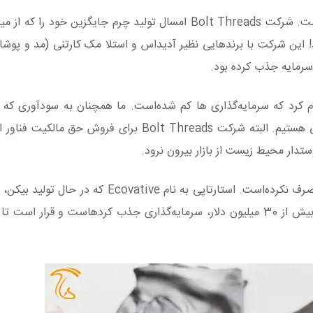
ود را که از میسلیوم(
! این شرکت با برندهایی نظیر آدیداس و استلا مک کارتنی (مد و پوش
 کرد که سرمایه‌گذاری ها کم شده‌است. ما همچنان به سودآوری که بت
کارمان را تضمین نماید نرسیده‌ایم، پس ناچار به تعطیلی هستیم. البته شرکت Bolt Threads برای 
تدار محیط زیست از بازار بیرون نرود.
با این حال چنین چالش هایی همه سرمایه گذاران را منصرف نکرده‌است. استارتاپی به نام e
بسته‌بندی بر پایه میسلیوم قارچ است، اخیراً اعلام کرد. بیش از 30 میلیون دلار، سرمایه‌گذاری جذب کردهاست و ق