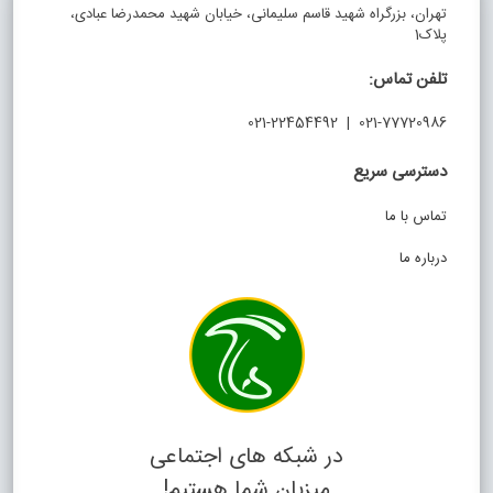
تهران، بزرگراه شهید قاسم سلیمانی، خیابان شهید محمدرضا عبادی،
پلاک1
تلفن تماس:
021-77720986 | 021-22454492
دسترسی سریع
تماس با ما
درباره ما
در شبکه های اجتماعی
میزبان شما هستیم!