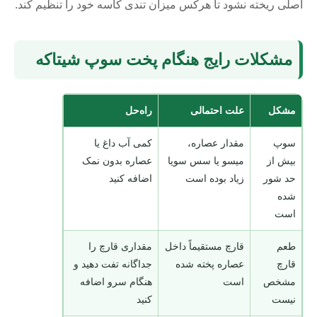
اصلی ریخته نشود تا هرکس میزان تندی کاسه خود را تنظیم کند.
مشکلات رایج هنگام پخت سوپ شیتاکه
مشکل
علت احتمالی
راه‌حل
سوپ
مقدار عصاره،
کمی آب داغ یا
بیش از
میسو یا سس سویا
عصاره بدون نمک
حد شور
زیاد بوده است
اضافه کنید
شده
است
طعم
قارچ مستقیماً داخل
مقداری قارچ را
قارچ
عصاره پخته شده
جداگانه تفت دهید و
مشخص
است
هنگام سرو اضافه
نیست
کنید