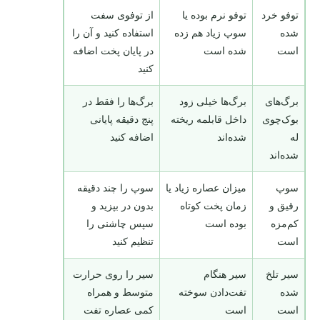
توفو خرد
توفو نرم بوده یا
از توفوی سفت
شده
سوپ زیاد هم زده
استفاده کنید و آن را
است
شده است
در پایان پخت اضافه
کنید
برگ‌های
برگ‌ها خیلی زود
برگ‌ها را فقط در
بوک‌چوی
داخل قابلمه ریخته
پنج دقیقه پایانی
له
شده‌اند
اضافه کنید
شده‌اند
سوپ
میزان عصاره زیاد یا
سوپ را چند دقیقه
رقیق و
زمان پخت کوتاه
بدون در بپزید و
کم‌مزه
بوده است
سپس چاشنی را
است
تنظیم کنید
سیر تلخ
سیر هنگام
سیر را روی حرارت
شده
تفت‌دادن سوخته
متوسط و همراه
است
است
کمی عصاره تفت