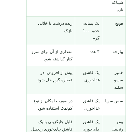
شیتاکه
تازه
هویج
یک پیمانه،
رنده درشت یا خلالی
حدود ۱۰۰
نازک
گرم
پیازچه
۳ عدد
مقداری از آن برای سرو
کنار گذاشته شود
خمیر
یک قاشق
پیش از افزودن، در
میسو
غذاخوری
عصاره گرم حل شود
سفید
سس سویا
یک قاشق
در صورت امکان از نوع
غذاخوری
کم‌نمک استفاده شود
پودر
یک قاشق
قابل جایگزینی با یک
زنجبیل
چای‌خوری
قاشق چای‌خوری زنجبیل