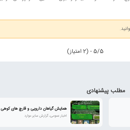
انید.
5/5 - (2 امتیاز)
مطلب پیشنهادی
همايش گياهان دارويی و قارچ‌ های كوهی
اخبار عمومی، گزارش سایر موارد