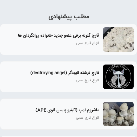
مطلب پیشنهادی
قارچ گلوله برفی عضو جدید خانواده روانگردان ها
انواع قارچ سمی
قارچ فرشته نابودگر (destroying angel)
انواع قارچ سمی
ماشروم ایپ (آلبنیو پنیس انوی APE)
انواع قارچ سمی