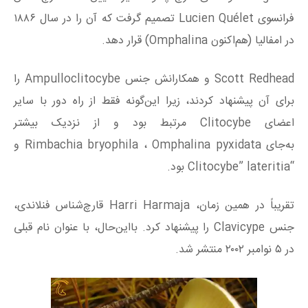
فرانسوی Lucien Quélet تصمیم گرفت که آن را در سال ۱۸۸۶
در امفالیا (هم‌اکنون Omphalina) قرار دهد.
Scott Redhead و همکارانش جنس Ampulloclitocybe را
برای آن پیشنهاد کردند، زیرا این‌گونه فقط از راه دور با سایر
اعضای Clitocybe مرتبط بود و از نزدیک بیشتر
به‌جای Rimbachia bryophila ، Omphalina pyxidata و
“Clitocybe” lateritia بود.
تقریباً در همین زمان، Harri Harmaja قارچ‌شناس فنلاندی،
جنس Clavicype را پیشنهاد کرد. بااین‌حال، با عنوان نام قبلی
در ۵ نوامبر ۲۰۰۲ منتشر شد.