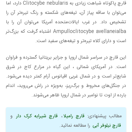
قارچ پاکوتاه شباهت زیادی به Clitocybe nebularis دارد، اما
می‌توان با ساقه پیاز آن، تیغه‌های شکسته و رنگ تیره‌تر آن را
تشخیص داد. در غرب ایالات‌متحده آمریکا می‌توان آن را با
Ampulloclitocybe avellaneialba اشتباه گرفت که بزرگ‌تر
است و دارای کلاه تیره‌تر و تیغه‌های سفید است.
این قارچ در سراسر شمال اروپا و جزایر بریتانیا گسترده و فراوان
است. در آمریکای شمالی ، این گیاه در مزارع کاج در شرق
شایع‌تر است و در شمال غربی اقیانوس آرام کمتر دیده می‌شود.
در جنگل‌های مخروط و برگ‌ریز، به‌ویژه در راش می‌روید، اندام
بارده از اوت تا نوامبر در شمال اروپا ظاهر می‌شوند.
مطالب پیشنهادی:
قارچ رامیلا
،
قارچ شیرابه کرک دار
و
قارچ نیلوفر آبی
را مطالعه نمائید.