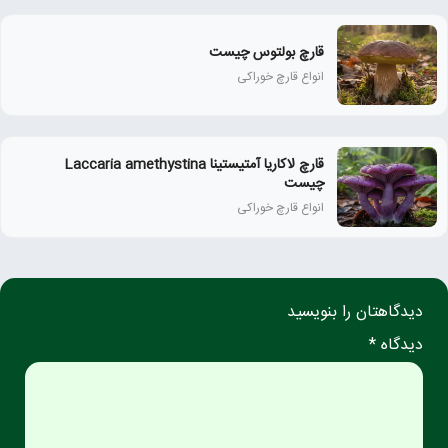
قارچ بولتوس چیست
انواع قارچ خوراکی
قارچ لاکاریا آمتیستینا Laccaria amethystina
چیست
انواع قارچ خوراکی
دیدگاهتان را بنویسید
دیدگاه *