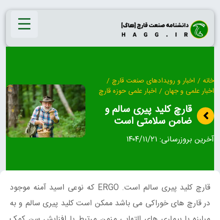
Ski
t
conten
خانه
/
اخبار و رویدادهای صنعت قارچ
/
اخبار علمی و جهان
/
اخبار علمی حوزه قارچ
قارچ کلید پیری سالم و
ضامن سلامتی است
آخرین بروزرسانی:
۱۴۰۴/۱۱/۲۱
قارچ کلید پیری سالم است. ERGO که نوعی اسید آمنه موجود
در قارچ های خوراکی می باشد ممکن است کلید پیری سالم و به
مبارزه با بیماری های التهابی مزمن مرتبط با افزایش سن کمک