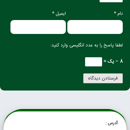
نام *
ایمیل *
لطفا پاسخ را به عدد انگلیسی وارد کنید:
8 − یک =
آدرس :