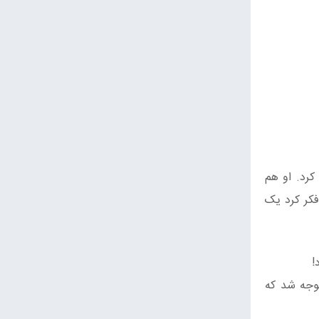
ع پاف بال با وزن نزدیک 36 پوند (16 کیلوگرم) پیدا کرد. او هم
فکر کرد یک
توجه شد که