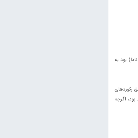
دخانه Kaministiquia (رودخانه‌ای در کانادا) بود به
. طبق رکوردهای
د ثبت تا به حال در اسلایت ویت، یورکشایر غربی، بریتانیا پیدا شد. اندازه آن 66.5 اینچ بود، اگرچه