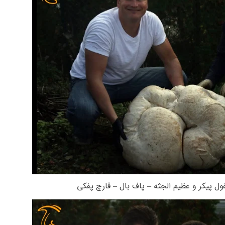
ول پیکر و عظیم الجثه – پاف بال – قارچ پفکی