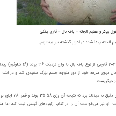
ول پیکر و عظیم الجثه – پاف بال – قارچ پفکی
الجثه پیدا شده در ادوار گذشته نیز بیندازیم.
اندور اسکات در میدلند اوتاوا (واقع در کانادا) در سال 2021 قارچی از نو
ر حال دروی مزرعه خود از دور متوجه جسم بزرگ سفیدی شد و در ابتدا 
ز دیگریست.
برد که نتیجه آن وزن 35.58 پوند و قطر 78 اینچ بود!
ست. او نیز می‌خواست آن را در کتاب رکورد‌های گینس ثبت کند اما م