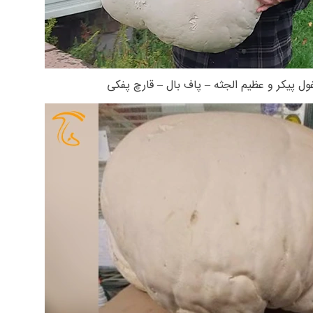
ول پیکر و عظیم الجثه – پاف بال – قارچ پفکی