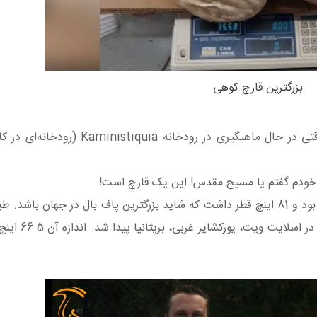
بزرگترین قارچ کوهی
در تابستان سال 2016 نیز آدریان کاراسیویچ کانادایی وقتی در حال ماهیگیری در رو
با خودم گفتم یا مسیح مقدس! این یک قارچ است!
با وزن 52.2 پوند بود و 81 اینچ قطر داشت که شاید بزرگترین پاف بال در جهان باشد
جهانی گینس، بزرگترین قارچ پافبال مور