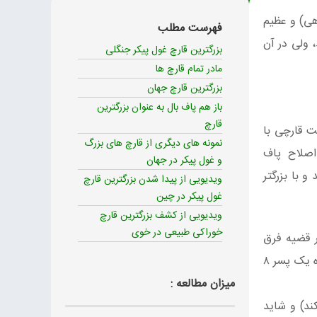
وهی) و عظیم
فهرست مطلب
 ولی در آن
بزرگترین قارچ غول پیکر جنگلی
مادر تمام قارچ ها
بزرگترین قارچ جهان
باز هم پاف بال به عنوان بزرگترین
قارچ
ست قارچی با
نمونه های دیگری از قارچ های بزرگ
وع قارچ‌های پفکی با نام علمی (Calvatia gigantea) یا به اصلاح پاف
و غول پیکر در جهان
و با بزرگتر
ویدیویی از پیدا شدن بزرگترین قارچ
غول پیکر در چین
ویدیویی از كشف بزرگترين قارچ
خوراكی طبيعی در خوی
ز پیدا می‌کند. اما اینبار قضیه فرق
را دید شوکه شد و بعد فریاد و خنده سر داد. این قارچ آنقدر بزرگ است که به اندازه یک پسر ۸
میزان مطالعه :
کند) و شاید