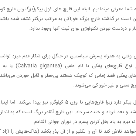
 شما معرفی مینماییم. البته این قارچ‌ های غول پیکر(بزرگترین قارچ ک
کن است در گذشته قارچ بزرگ خوراکی به مراتب بزرگتر کشف شده باشد،
ر و در‌دست نبودن تکنولوژی توان ثبت آنها وجود ندارد.
 به تازگی وقتی به همراه پسرش سباستین در جنگل برای شکار قدم میزد توان
وزن 26 کیلوگرم (57.4 پوند) پیدا کند. این قارچ از ن
یرا قارچ‌های پفکی فقط زمانی که کوچک هستند بی‌خطر و قابل خوردن می‌باشند 
ارچ سمی و غیر خوراکی می‌شوند.
کریستین البته سابقه طولانی در پیدا کردن قارچ‌های غول پیکر دارد زیرا قارچ‌هایی با وزن 5 کیلوگرم نی
ه ببرم به یاد بغل کردن پسرم در دوران جوانی افتادم.
‌خواهد تلاش کند تا آن را تکثیر و از آن بذر بکشد (هاگ‌هایش را آزاد 