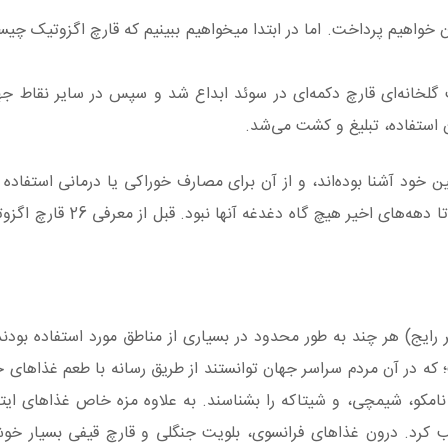
تیک محبوب در جهان خواهیم پرداخت. اما در ابتدا میخواهیم ببینیم که قارچ اگزوتیک 
تمادی پس از گذشت سال 1754 که کشت گلخانه‌ای قارچ دکمه‌ای در سوئد ابداع شد و سپس در سایر ن
ن استفاده، تبلیغ و کشت می‌شد.
خود آشنا بوده‌اند، و از آن برای مصارف خوراکی یا درمانی استفاده کر
استفاده، تبلیغ و بازاریابی آن در سطح وسیع و بین‌الملل تا دهه‌ه
یج) هر چند به طور محدود در بسیاری از مناطق مورد استفاده بودند، 
 که در آن مردم سراسر جهان توانستند از طریق رسانه با طعم غذاهای
نامکو، شیمچی، و شیتاکه را بشناسند. به علاوه مزه خاص غذاهای ایتا
لب کرد. درون غذاهای فرانسوی، بلویت جنگلی و قارچ قیفی بسیار خوش