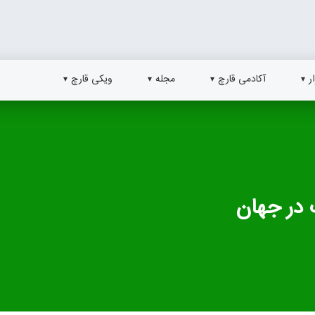
ر
آکادمی قارچ
مجله
ویکی قارچ