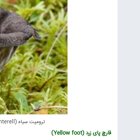
ترومپت سیاه (Black Chanterell) 26 قارچ اگزوتیک محبوب در جهان
قارچ پای زرد (
Yellow foot
)