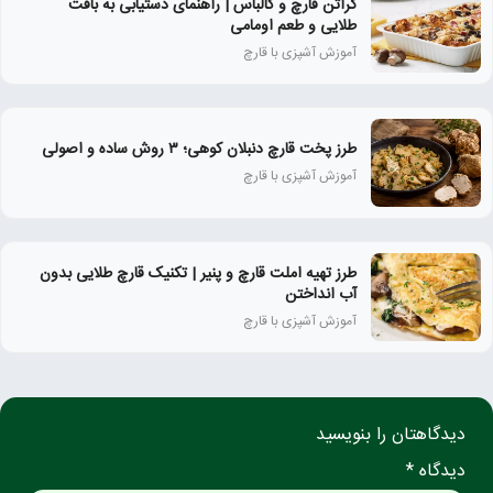
گراتن قارچ و کالباس | راهنمای دستیابی به بافت
طلایی و طعم اومامی
آموزش آشپزی با قارچ
طرز پخت قارچ دنبلان کوهی؛ ۳ روش ساده و اصولی
آموزش آشپزی با قارچ
طرز تهیه املت قارچ و پنیر | تکنیک قارچ طلایی بدون
آب انداختن
آموزش آشپزی با قارچ
دیدگاهتان را بنویسید
دیدگاه *