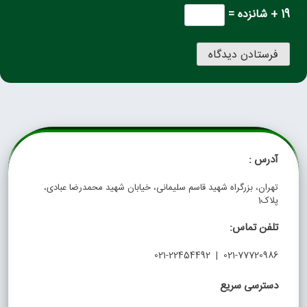
19 + شانزده =
آدرس :
تهران، بزرگراه شهید قاسم سلیمانی، خیابان شهید محمدرضا عبادی،
پلاک1
تلفن تماس:
021-77720986 | 021-22454492
دسترسی سریع