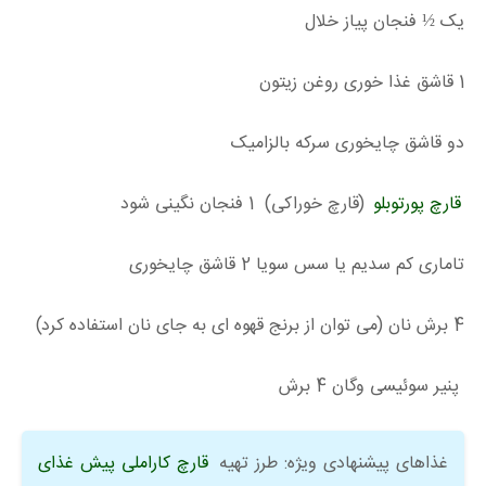
یک ½ فنجان پیاز خلال
1 قاشق غذا خوری روغن زیتون
دو قاشق چایخوری سرکه بالزامیک
قارچ پورتوبلو
(قارچ خوراکی) 1 فنجان نگینی شود
تاماری کم سدیم یا سس سویا 2 قاشق چایخوری
4 برش نان (می توان از برنج قهوه ای به جای نان استفاده کرد)
پنیر سوئیسی وگان 4 برش
غذاهای پیشنهادی ویژه: طرز تهیه
قارچ کاراملی پیش غذای