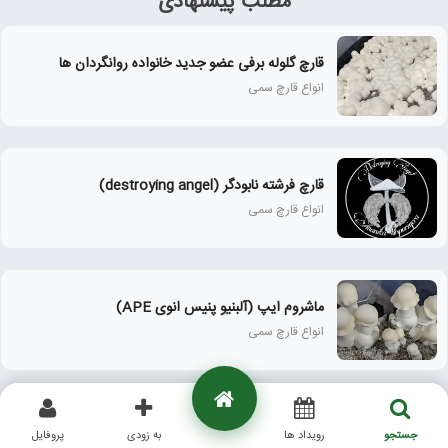
مطلب پیشنهادی
قارچ گلوله برفی عضو جدید خانواده روانگردان ها
انواع قارچ سمی
قارچ فرشته نابودگر (destroying angel)
انواع قارچ سمی
ماشروم ایپ (آلبنیو پنیس انوی APE)
انواع قارچ سمی
قارچ ستاره دریایی (معرفی و آشنایی کامل)
جستجو
رویداد ها
به زودی
پروفایل