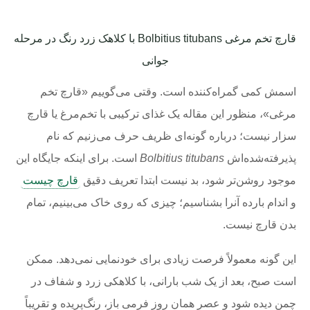
قارچ تخم مرغی Bolbitius titubans با کلاهک زرد رنگ در مرحله
جوانی
اسمش کمی گمراه‌کننده است. وقتی می‌گوییم «قارچ تخم
مرغی»، منظور این مقاله یک غذای ترکیبی با تخم‌مرغ یا قارچ
سزار نیست؛ درباره گونه‌ای ظریف حرف می‌زنیم که نام
پذیرفته‌شده‌اش
Bolbitius titubans
است. برای اینکه جایگاه این
موجود روشن‌تر شود، بد نیست ابتدا تعریف دقیق
قارچ چیست
و اندام بارده آنرا بشناسیم؛ چیزی که روی خاک می‌بینیم، تمام
بدن قارچ نیست.
این گونه معمولاً فرصت زیادی برای خودنمایی نمی‌دهد. ممکن
است صبح، بعد از یک شب بارانی، با کلاهکی زرد و شفاف در
چمن دیده شود و عصر همان روز فرمی باز، رنگ‌پریده و تقریباً