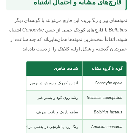
قارچ‌های مشابه و احتمال اشتباه
نمونه‌های پیر و رنگ‌پریده این قارچ می‌توانند با گونه‌های دیگر
Bolbitius
یا قارچ‌های کوچک چمنی از جنس
Conocybe
اشتباه
شوند. اتفاقاً سخت‌ترین نمونه‌ها همان‌هایی‌اند که چند ساعت از
عمرشان گذشته و شکل اولیه کلاهک را از دست داده‌اند.
گونه یا گروه مشابه
شباهت ظاهری
نکته افت
Conocybe apala
اندازه کوچک و رویش در چمن
کلاهک م
Bolbitius coprophilus
رشد روی کود و بستر غنی
تفاوت در
Bolbitius lacteus
ساقه باریک و بافت ظریف
کلاهک رو
Amanita caesarea
رنگ زرد یا نارنجی در بعضی مراحل
اندازه ب