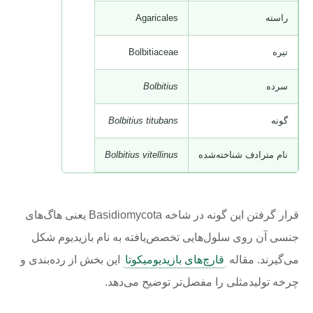
راسته
Agaricales
تیره
Bolbitiaceae
سرده
Bolbitius
گونه
Bolbitius titubans
نام مترادف شناخته‌شده
Bolbitius vitellinus
قرار گرفتن این گونه در شاخه Basidiomycota یعنی هاگ‌های
جنسی آن روی سلول‌هایی تخصص‌یافته به نام بازیدیوم شکل
می‌گیرند. مقاله
قارچ‌های بازیدیومیکوتا
این بخش از رده‌بندی و
چرخه تولیدمثلی را مفصل‌تر توضیح می‌دهد.