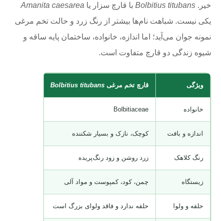
خیر.
Bolbitius titubans
با قارچ سزار یا
Amanita caesarea
یکی نیست. شباهت نام‌ها بیشتر از رنگ زرد و حالت تخم مرغی
نمونه جوان می‌آید؛ اما اندازه، خانواده، ساختمان پایه ساقه و
شیوه زندگی دو قارچ متفاوت است.
ویژگی
قارچ تخم مرغی
Bolbitius titubans
قارچ سزار
ea
خانواده
Bolbitiaceae
Amanitaceae
اندازه و بافت
کوچک، نازک و بسیار شکننده
بزرگ‌تر و گوش
رنگ کلاهک
زرد روشن و زود رنگ‌پریده
نارنجی تا قرم
زیستگاه
چمن، کود، کمپوست و مواد آلی
جنگل و ارتباط
حلقه و ولوا
حلقه ندارد و فاقد ولوای بزرگ است
معمولاً حلقه