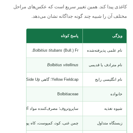
کاغذی پیدا کند. همین تغییر سریع است که عکس‌های مراحل
مختلف آن را شبیه چند گونه جداگانه نشان می‌دهد.
ویژگی
پاسخ کوتاه
نام علمی پذیرفته‌شده
(Bull.) Fr.
Bolbitius titubans
نام مترادف یا قدیمی
Bolbitius vitellinus
نام انگلیسی رایج
Yellow Fieldcap؛ گاهی Sunny Side Up
خانواده
Bolbitiaceae
شیوه تغذیه
ساپروتروف؛ مصرف‌کننده مواد آلی مرده و در حال
زیستگاه متداول
چمن غنی، کود، کمپوست، کاه پوسیده و خاک بارو