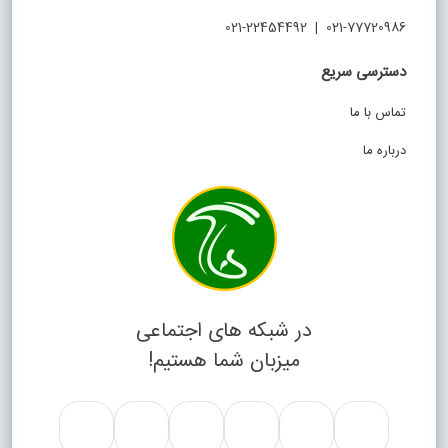
021-77720986 | 021-22454492
دسترسی سریع
تماس با ما
درباره ما
در شبکه های اجتماعی
میزبان شما هستیم!