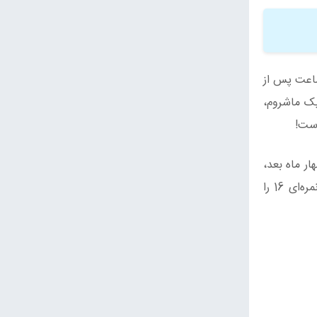
ایشیهارا قبل از مصرف مجیک ماشروم 14 بود (شخص با بینایی طبیعی امتیاز 17 یا بالاتر دارد). وی 12 ساعت پس از
ینکه 24 ساعت پس از مصرف مجیک ماشروم،
ه اوج خود رسید. تقریباً چهار ماه بعد،
امتیاز او در 18 ماند! پس از یک سال، تیم تحقیقاتی از او درخواست شد تا مجدداً تحت آزمون ایشیهارا قرار گیرد که در آن نمره‌ای 16 را