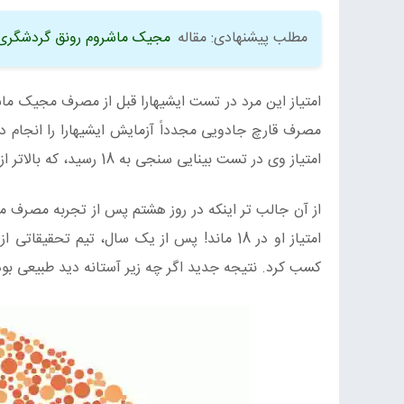
مطلب پیشنهادی: مقاله
مجیک ماشروم رونق گردشگری 
امتیاز وی در تست بینایی سنجی به 18 رسید، که بالاتر از امتیاز 17 مورد نیاز آزمون ایشیهارا برای طبقه بندی بینایی رنگ طبیعی است!
کسب کرد. نتیجه جدید اگر چه زیر آستانه دید طبیعی بود، اما از نمره 14 او در 