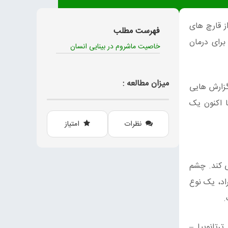
ز قارچ های
فهرست مطلب
رای درمان
خاصیت ماشروم در بینایی انسان
میزان مطالعه :
گزارش هایی
 اکنون یک
نظرات
امتیاز
ی کند. چشم
راد، یک نوع
 ترتانوپیا –