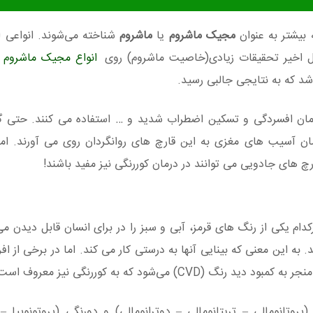
 بیشتر به عنوان
مجیک ماشروم
یا
ماشروم
شناخته می‌شوند. انواعی ا
ل اخیر تحقیقات زیادی(خاصیت ماشروم) روی
انواع مجیک ماشروم
ب
د که به نتایجی جالبی رسید.
درمان افسردگی و تسکین اضطراب شدید و … استفاده می کنند. حتی 
ن آسیب های مغزی به این قارچ های روانگردان روی می آورند. اما
 های جادویی می توانند در درمان کوررنگی نیز مفید باشند!
ام یکی از رنگ های قرمز، آبی و سبز را در برای انسان قابل دیدن م
به این معنی که بینایی آنها به درستی کار می کند. اما در برخی از اف
 می‌شود که به کوررنگی نیز معروف است.
ک رنگی (پروتانومالی – تریتانومالی – دوترانومالی) و دورنگی (پروتونوپیا –