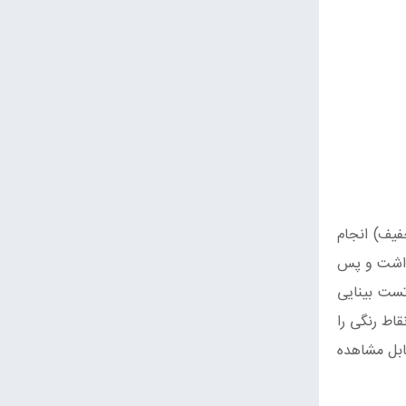
 CVD قرمز-سبز (دوترانومالی خفیف) انجام
 داشت و پس
تست بینایی
اط رنگی را
ابل مشاهده