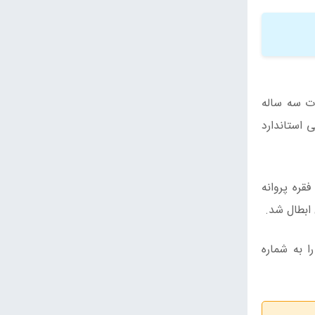
دت سه ساله
 استاندارد
کل استاندارد استان سمنان اظهارداشت. سال گذشتهِ، تعداد ۹ فقره پروانه کاربرد علامت استاندارد اجباری تعلیق و ۵۷ فقره پروانه
 ابطال شد.
ا به شماره