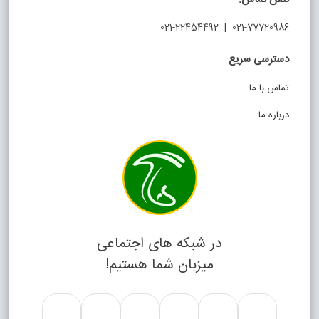
021-77720986 | 021-22454492
دسترسی سریع
تماس با ما
درباره ما
در شبکه های اجتماعی
میزبان شما هستیم!