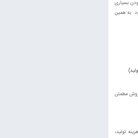
ودن بسیاری
د. به همین
لید)
فروش مطمئن
ینه تولید،