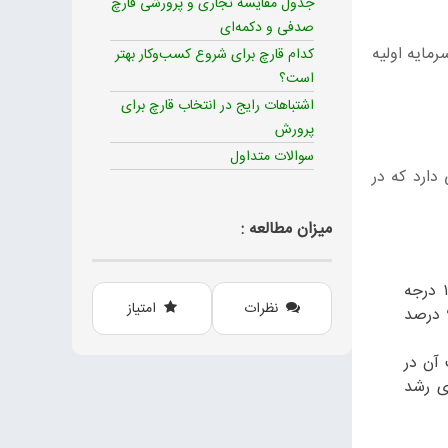
جدول مقایسه تجاری و پرورشی قارچ
صدفی و دکمه‌ای
مایه اولیه
کدام قارچ برای شروع کسب‌وکار بهتر
است؟
اشتباهات رایج در انتخاب قارچ برای
پرورش
سوالات متداول
دارد که در
میزان مطالعه :
نیازمند کنترل اقلیمی دقیق با دمای ۲۳ تا ۲۵ درجه سانتیگراد در مرحله ریسه‌دوانی و ۱۶ تا ۱۸ درجه
نظرات
امتیاز
سانتیگراد در مرحله باردهی است. همچنین میزان دی‌اکسید کربن باید کمتر از ۱۰۰۰ ppm و رطوبت بین ۸۵ تا ۹۰ درصد
آن در
نتیگراد است. رطوبت بالای ۸۵ درصد برای رشد