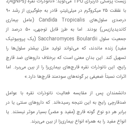
زیست پزشکی کاربردی TPU می‌گوید: «نانوذرات نقره (AgNPs)،
با غلظت ۲۵ میکروگرم در میلی‌لیتر، قادر به جلوگیری از رشد ۹۰
درصدی سلول‌های Candida Tropicalis (عامل بیماری
کاندیدیازیس) بودند. اما به طرز قابل توجهی، ۵۰ درصد از
جمعیت سلول Saccharomyces Boulardii (یک پروبیوتیک
مفید) زنده ماندند، که می‌تواند تولید مثل بیشتر سلول‌ها را
تسهیل کند. این بدان معنی است که برخلاف دارو‌های ضد قارچ
رایج، این نانوذرات نقره قارچ‌های بیماری‌زا را از بین می‌برد. اما
اثرات نسبتاً ضعیفی بر گونه‌های سودمند قارچ‌ها دارد.»
دانشمندان پس از مقایسه فعالیت نانوذرات نقره با عوامل
ضدقارچی رایج به این نتیجه رسیده‌اند. که دارو‌های سنتی یا در
برابر هر دو نوع گونه قارچ (مفید و مضر) بسیار موثر نیستند. یا
انواع مفید را به همراه انواع بیماری‌زا از بین می‌برند.