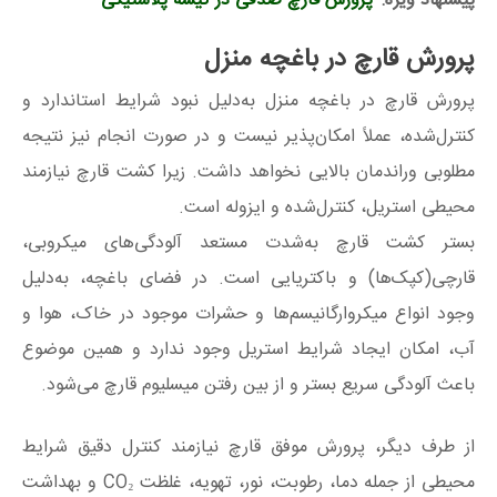
پیشنهاد ویژه:
پرورش قارچ صدفی در کیسه پلاستیکی
پرورش قارچ در باغچه منزل
پرورش قارچ در باغچه منزل به‌دلیل نبود شرایط استاندارد و
کنترل‌شده، عملاً امکان‌پذیر نیست و در صورت انجام نیز نتیجه
مطلوبی وراندمان بالایی نخواهد داشت. زیرا کشت قارچ نیازمند
محیطی استریل، کنترل‌شده و ایزوله است.
بستر کشت قارچ به‌شدت مستعد آلودگی‌های میکروبی،
قارچی(کپک‌ها) و باکتریایی است. در فضای باغچه، به‌دلیل
وجود انواع میکروارگانیسم‌ها و حشرات موجود در خاک، هوا و
آب، امکان ایجاد شرایط استریل وجود ندارد و همین موضوع
باعث آلودگی سریع بستر و از بین رفتن میسلیوم قارچ می‌شود.
از طرف دیگر، پرورش موفق قارچ نیازمند کنترل دقیق شرایط
محیطی از جمله دما، رطوبت، نور، تهویه، غلظت CO₂ و بهداشت