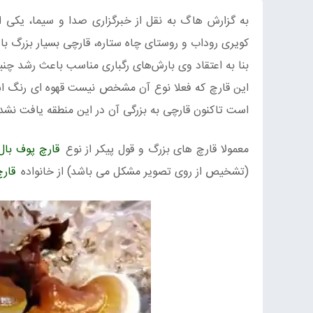
به گزارش هاگ به نقل از خبرگزاری صدا و سیما، یکی ا
کویری روداب و روستای چاه ستاره، قارچی بسیار بزرگ با وزن 7.6 کیلوگرم یافت
بنا به اعتقاد وی بارش‌های رگباری مناسب باعث رشد چن
این قارچ که فعلا نوع آن مشخص نیست قهوه ای رنگ است ا
است تاکنون قارچی به بزرگی آن در این منطقه یافت نشد
معمولا قارچ های بزرگ و قول پیکر از نوع
قارچ پوف بال
(تشخیص از روی تصویر مشکل می باشد) از خانواده
قارچ