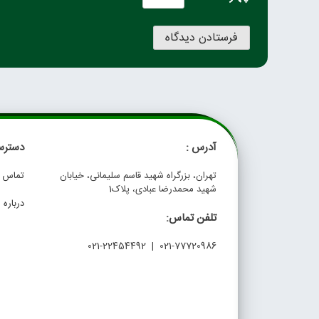
آدرس :
دسترس
تهران، بزرگراه شهید قاسم سلیمانی، خیابان
تماس با
شهید محمدرضا عبادی، پلاک1
درباره م
تلفن تماس:
021-77720986 | 021-22454492