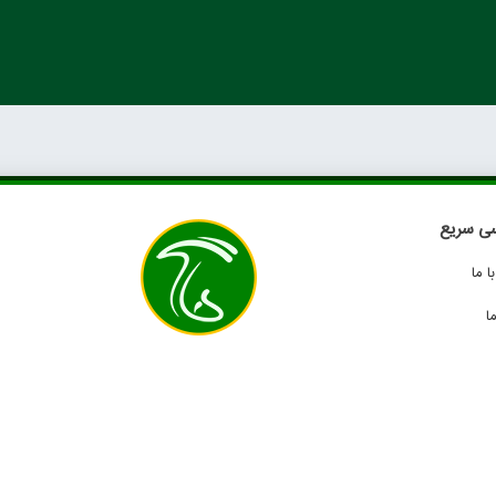
ی سریع
 ما
ا