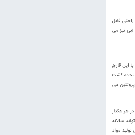
راحتی قابل
بی نیز می
با این قارچ
 متحده کشت
پروتئین می
در آن حدود 4.76 – 6.99 کیلوگرم پروتئین در هر هکتار
اند سالانه
 تولید مواد