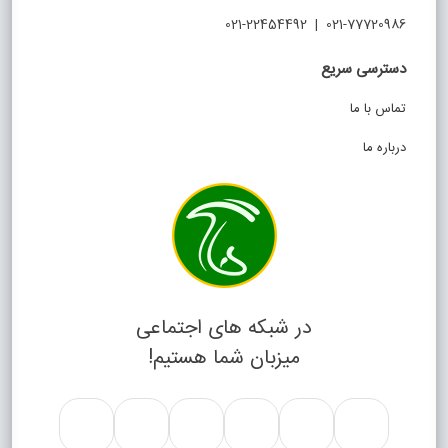
021-77720986 | 021-22454492
دسترسی سریع
تماس با ما
درباره ما
در شبکه های اجتماعی
میزبان شما هستیم!