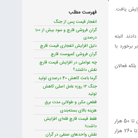
350 هزار تومان افزایش یافت.
فهرست مطلب
انفجار قیمت پس از جنگ
گران فروشی قارچ و سود بیش از 100
ادند. البته
درصدی
 برخورد با
دلیل افزایش انفجاری قیمت قارچ
گران‌ فروشی کمپوست قارچ
چه عواملی در افزایش قیمت قارچ
بلکه فعالان
نقش داشتند؟
گرما باعث کاهش 40 درصدی تولید
جنگ ۱۲ روزه عامل اصلی کاهش
تولید
قطعی مکرر و طولانی مدت برق
هزینه بالای بسته‌بندی
فقط قیمت قارچ فله‌ای افزایش
که در تاریخ 24 خرداد، پیش از شروع جنگ، بصورت عمده 80 هزار تومان بود (حتی به اذعان برخی تولیدکنندگان تا 50 هزار
داشت!
تومان هم فروخته می‌شد)، پس از جنگ دوازده‌ روزه به‌یکباره با افزایش انفجاری قیمت مواجه شد. بطوریکه بهای آن به 250 تا 260 هزار
نقش واحدهای صنفی در گران