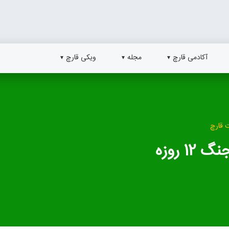
آکادمی قارچ
مجله
ویکی قارچ
 قارچ
1 روزه