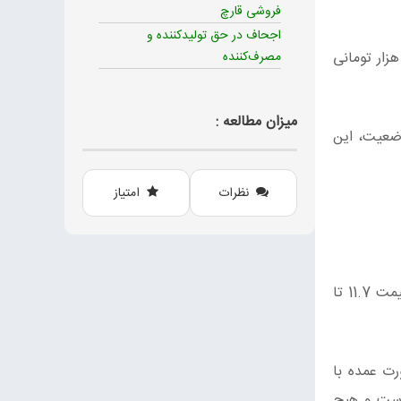
فروشی قارچ
اجحاف در حق تولیدکننده و
صول قبل از جنگ، با قیمت 120 هزار تومان بدست مصرف‌کننده می‌رسید. اما امروز در فروشگاه‌ها برچسب قیمتی 350 هزار تومانی
مصرف‌کننده
میزان مطالعه :
وضعیت، این
نظرات
امتیاز
تولیدکنندگان معتقدند بهای تمام‌شده قارچ، معمولا بر مبنای 10 برابر نرخ کمپوست محاسبه میشود. بنابراین با در نظر گرفتن قیمت 11.7 تا
 بصورت عمده با
لیدکنندگان، سود فروش این محصول در حال حاضر بیش از 100 درصد است و هیچ