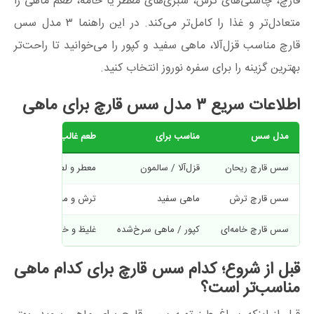
قارچ، چاشنی‌های ترش، سبزی‌های معطر یا خامه، طعم ماهی را
متعادل‌تر و غذا را کامل‌تر می‌کند. در این راهنما ۳ مدل سس
قارچ مناسب قزل‌آلا، ماهی سفید و کپور را می‌خوانید تا راحت‌تر
بهترین گزینه را برای سفره نوروز انتخاب کنید.
اطلاعات سریع ۳ مدل سس قارچ برای ماهی
مدل سس
مناسب برای
طعم غالب
زمان 
سس قارچ ریحان
قزل‌آلا / سالمون
معطر و لطیف
۱۵ دقیقه
سس قارچ ترش
ماهی سفید
ترش و مجلسی
۱۵ دقیقه
سس قارچ خامه‌ای
کپور / ماهی سرخ‌شده
غلیظ و خامه‌ای
۲۰ دقیقه
قبل از شروع؛ کدام سس قارچ برای کدام ماهی
مناسب‌تر است؟