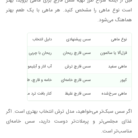
قبل از اینکه سراغ طرز تهیه سس قارچ برای ماهی بروید، بهتر
است نوع ماهی را مشخص کنید. هر ماهی با یک طعم بهتر
هماهنگ می‌شود.
نوع ماهی
سس پیشنهادی
دلیل انتخاب
قزل‌آلا یا سالمون
سس قارچ ریحان
ریحان با چربی طبیعی این ماهی
ماهی سفید
سس قارچ ترش
آب انار و آبلیمو طعم لطیف ماهی 
کپور
سس قارچ خامه‌ای
خامه و قارچ، طعم قوی‌تر کپور را 
ماهی سرخ‌شده
سس قارچ غلیظ
کنار بافت ترد ماهی بهتر می‌نشین
اگر سس سبک‌تر می‌خواهید، مدل ترش انتخاب بهتری است. اگر
غذای مجلسی‌تر و پرملات‌تر دوست دارید، سس خامه‌ای
مناسب‌تر است.