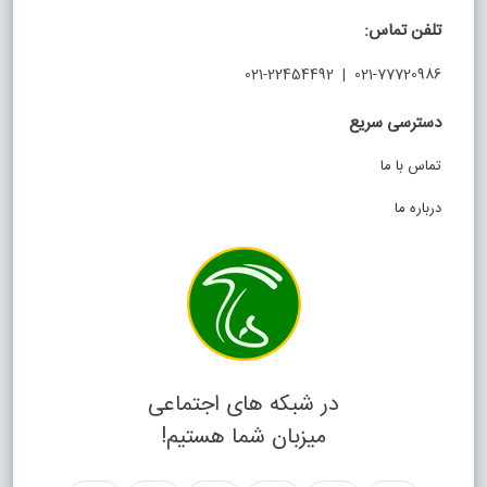
تلفن تماس:
021-77720986 | 021-22454492
دسترسی سریع
تماس با ما
درباره ما
در شبکه های اجتماعی
میزبان شما هستیم!