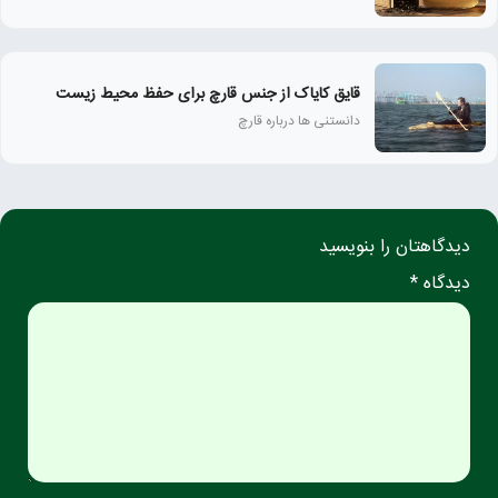
قایق کایاک از جنس قارچ برای حفظ محیط زیست
دانستنی ها درباره قارچ
دیدگاهتان را بنویسید
دیدگاه *