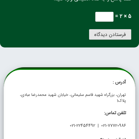
5 × 2 =
آدرس :
تهران، بزرگراه شهید قاسم سلیمانی، خیابان شهید محمدرضا عبادی،
پلاک1
تلفن تماس:
021-77720986 | 021-22454492