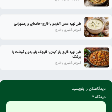
طرز تهیه سس آلفردو با قارچ؛ خامه‌ای و رستورانی
آموزش آشپزی با قارچ
طرز تهیه قارچ پلو کردی؛ قارچک پلو بدون گوشت با
زرشک
آموزش آشپزی با قارچ
دیدگاهتان را بنویسید
دیدگاه *