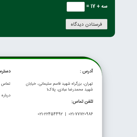
سه + 17 =
آدرس :
دسترس
تهران، بزرگراه شهید قاسم سلیمانی، خیابان
تماس با
شهید محمدرضا عبادی، پلاک1
درباره م
تلفن تماس:
021-77720986 | 021-22454492