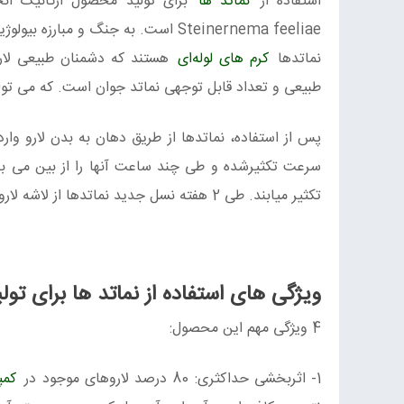
استفاده از
نماتد ها
برای تولید محصول ارگانیک انج
Steinernema feeliae است. به جنگ و مبارزه بیولوژیک با لارو مگس و تولید محصول ارگانیک در صنعت قارچ پرداخته‌است.
نماتدها
کرم های لوله‌ای
طبیعی و تعداد قابل توجهی نماتد جوان است. که می توا
پس از استفاده، نماتدها از طریق دهان به بدن لارو وار
سرعت تکثیرشده و طی چند ساعت آنها را از بین می برند.
تکثیر میابند. طی 2 هفته نسل جدید نماتدها از لاشه لارومرده‌بیرون آمده و به لارو بعدی حمله می کنند.
ویژگی های استفاده از نماتد ها برای تو
4 ویژگی مهم این محصول:
1- اثربخشی حداکثری: 80 درصد لاروهای موجود در
کم