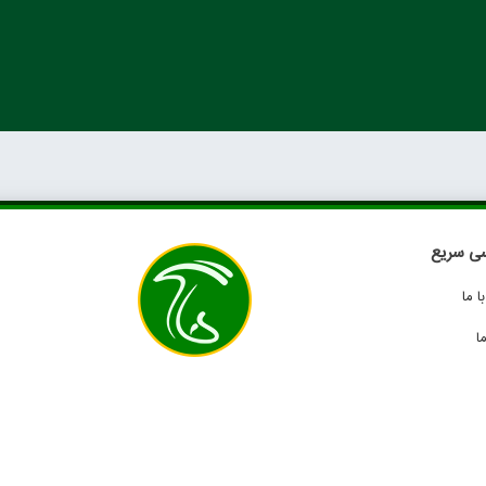
ی سریع
 ما
ا