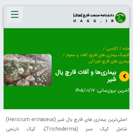
Ski
t
conten
خانه
/
آکادمی
/
کلینیک بیماری‌ های قارچ، آفات و سموم
/
بیماری های قارچ خوراکی
بیماری‌ها و آفات قارچ یال
شیر
آخرین بروزرسانی:
۱۴۰۵/۰۱/۱۷
اصلی‌ترین بیماری‌ های قارچ یال شیر (Hericium erinaceus)
شامل کپک سبز (Trichoderma)، کپک نارنجی