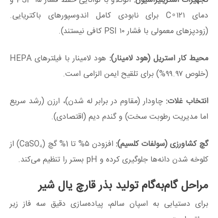
تجهیزات استریلیزاسیون:
اتوکلاو با توانایی حفظ فشار
۱۵
PSI
و
دمای
۱۲۱∘
C
برای نابودی کامل اندوسپورهای باکتریایی.
(زودپزهای معمولی با فشار
۱۰
PSI
کافی نیستند).
محیط کار استریل (هود لامینار):
هود لامینار با فیلترهای HEPA
(خلوص
۹۹.۹۷%
) برای تلقیح ایمن الزامی است.
انتخاب غلات:
چاودار (مقاوم در برابر له شدن)، ارزن (رشد سریع
اما مدیریت رطوبت سخت) و گندم دیم (اقتصادی).
گچ کشاورزی (سولفات کلسیم):
افزودن
۵%
تا 1% گچ (CaSO₄) از
کلوخه شدن دانه‌ها جلوگیری کرده و pH بستر را تنظیم می‌کند.
مراحل گام‌به‌گام تولید بذر قارچ یال شیر
برای دستیابی به اسپان سالم، پیاده‌سازی دقیق سه فاز زیر