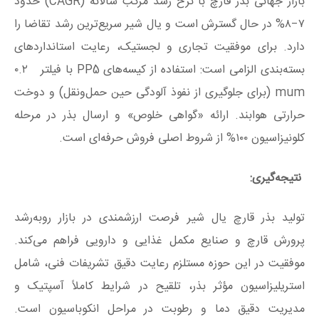
بازار جهانی بذر قارچ با نرخ رشد مرکب سالانه (CAGR) حدود
۷−۸%
در حال گسترش است و یال شیر سریع‌ترین رشد تقاضا را
دارد. برای موفقیت تجاری و لجستیک، رعایت استانداردهای
بسته‌بندی الزامی است: استفاده از کیسه‌های PP5 با فیلتر
۰.۲
m
mu
(برای جلوگیری از نفوذ آلودگی حین حمل‌ونقل) و دوخت
حرارتی هوابند. ارائه «گواهی خلوص» و ارسال بذر در مرحله
کلونیزاسیون
۱۰۰%
از شروط اصلی فروش حرفه‌ای است.
نتیجه‌گیری:
تولید بذر قارچ یال شیر فرصت ارزشمندی در بازار روبه‌رشد
پرورش قارچ و صنایع مکمل غذایی و دارویی فراهم می‌کند.
موفقیت در این حوزه مستلزم رعایت دقیق تشریفات فنی، شامل
استریلیزاسیون مؤثر بذر، تلقیح در شرایط کاملاً آسپتیک و
مدیریت دقیق دما و رطوبت در مراحل انکوباسیون است.