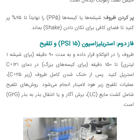
خیس نشد، رطوبت ایده‌آل است.
پر کردن ظروف:
شیشه‌ها یا کیسه‌ها (PP5) را نهایتاً تا
۷۵%
پر
کنید تا فضای کافی برای تکان دادن (Shake) بماند.
فاز دوم: استریلیزاسیون (
۱۵
PSI
) و تلقیح
ظروف را در اتوکلاو قرار داده و به مدت ۹۰ دقیقه (برای شیشه ۱
لیتری) تا ۱۵۰ دقیقه (برای کیسه‌های بزرگ) در دمای
۱۲۱∘
C
استریل کنید. پس از خنک شدن کامل ظروف (زیر
۲۵∘
C
)،
عملیات تلقیح زیر هود لامینار انجام می‌شود. روش‌های تلقیح
شامل کشت مایع (LC)، برش آگار و یا انتقال بذر به بذر (G2G)
است.