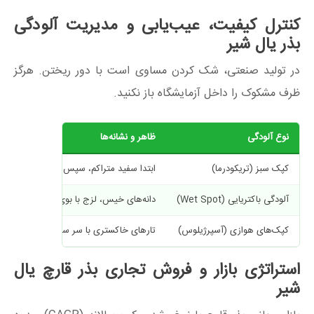
کنترل کیفیت، عیب‌یابی و مدیریت آلودگی
بذر یال شیر
در تولید صنعتی، شک کردن مساوی است با دور ریختن. هرگز
ظرف مشکوک را داخل آزمایشگاه باز نکنید.
نوع آلودگی
ظاهر و نشانه‌ها
کپک سبز (تریکودرما)
ابتدا سفید متراکم، سپس سبز زمردی
آلودگی باکتریایی (Wet Spot)
دانه‌های خیس، لزج با بوی تند سرکه یا تر
کپک‌های هوازی (آسپرژیلوس)
تارهای خاکستری با سر سیاه یا پودر زرد/سب
استراتژی بازار و فروش تجاری بذر قارچ یال
شیر