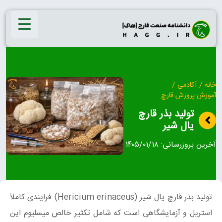
Ski
t
conten
خانه
/
آکادمی
/
آموزش پرورش قارچ
تولید بذر قارچ
یال شیر
آخرین بروزرسانی:
۱۴۰۵/۰۱/۱۸
تولید بذر قارچ یال شیر (Hericium erinaceus) فرایندی کاملاً
استریل و آزمایشگاهی است که شامل تکثیر خالص میسلیوم این