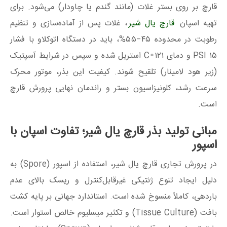
قارچ بر روی بستر غلات (مانند گندم یا چاودار) می‌شود. برای
تهیه اسپان
قارچ یال شیر
، غلات پس از آماده‌سازی و تنظیم
رطوبت در محدوده
۴۵−۵۵%
، باید در دستگاه اتوکلاو با فشار
۱۵
PSI
و دمای
۱۲۱∘
C
استریل شده و سپس در شرایط آسپتیک
(زیر هود لامینار) تلقیح شوند. کیفیت این بذر، موتور محرک
سرعت رشد، کلونیزاسیون بستر و راندمان نهایی پرورش قارچ
است.
مبانی تولید بذر قارچ یال شیر؛ تفاوت اسپان با
اسپور
در پرورش تجاری قارچ یال شیر، استفاده از اسپور (Spore) به
دلیل ایجاد تنوع ژنتیکی غیرقابل‌کنترل و ریسک بالای عدم
باردهی، کاملاً منسوخ شده است. استاندارد جهانی بر پایه کشت
بافت (Tissue Culture) و تکثیر میسلیوم خالص استوار است.