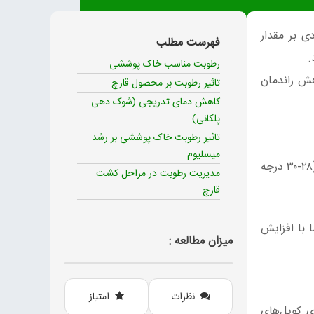
ی بر مقدار
فهرست مطلب
رطوبت مناسب خاک پوششی
ش راندمان
تاثیر رطوبت بر محصول قارچ
کاهش دمای تدریجی (شوک دهی
پلکانی)
تاثیر رطوبت خاک پوششی بر رشد
میسلیوم
طی مراحل هوادهی و شوکدهی به سالن پرورش قارچ، کمپوست دارای فعالیت بالایی است. در نتیجه دمای آن افزایش می‌یابد (۲۸-۳۰ درجه
مدیریت رطوبت در مراحل کشت
قارچ
 با افزایش
میزان مطالعه :
نظرات
امتیاز
ی کویل‌های