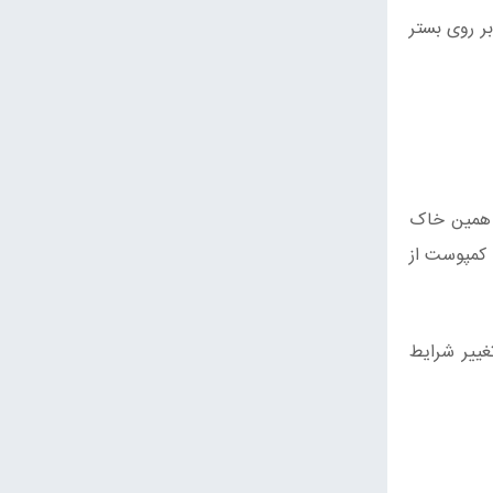
ر روی بستر
ر همین خاک
 کمپوست از
غییر شرایط