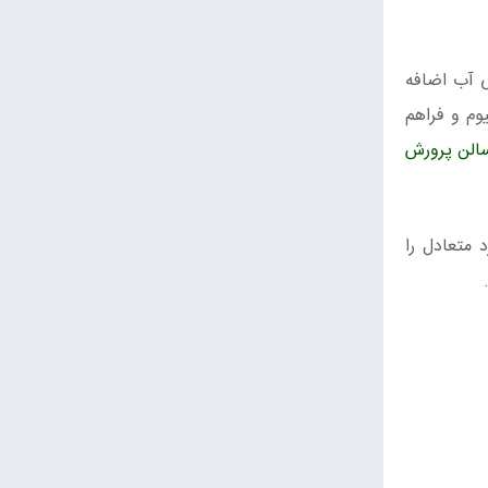
ی آب اضافه
وم و فراهم
سالن پرورش
 متعادل را