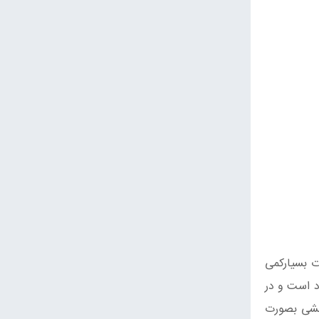
ت بسیارکمی
د است و در
ششی بصورت